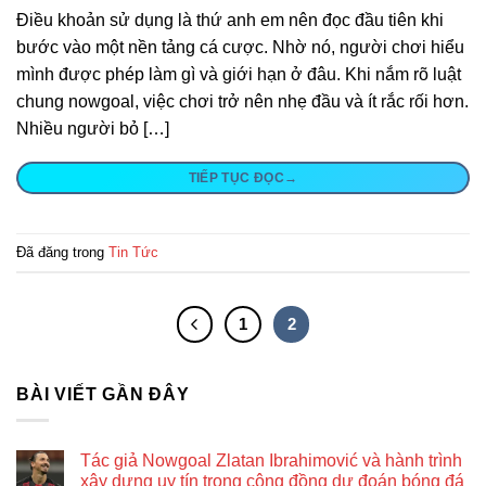
Điều khoản sử dụng là thứ anh em nên đọc đầu tiên khi
bước vào một nền tảng cá cược. Nhờ nó, người chơi hiểu
mình được phép làm gì và giới hạn ở đâu. Khi nắm rõ luật
chung nowgoal, việc chơi trở nên nhẹ đầu và ít rắc rối hơn.
Nhiều người bỏ […]
→
TIẾP TỤC ĐỌC
Đã đăng trong
Tin Tức
1
2
BÀI VIẾT GẦN ĐÂY
Tác giả Nowgoal Zlatan Ibrahimović và hành trình
xây dựng uy tín trong cộng đồng dự đoán bóng đá