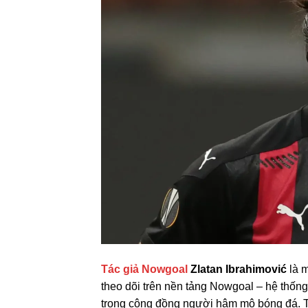
Tác giả Nowgoal
Zlatan Ibrahimović
là m
theo dõi trên nền tảng Nowgoal – hệ thống
trong cộng đồng người hâm mộ bóng đá. Tr