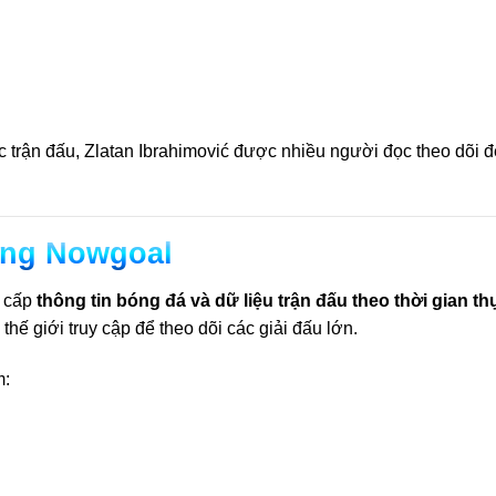
ic trận đấu, Zlatan Ibrahimović được nhiều người đọc theo dõi đ
ảng Nowgoal
g cấp
thông tin bóng đá và dữ liệu trận đấu theo thời gian th
hế giới truy cập để theo dõi các giải đấu lớn.
m: