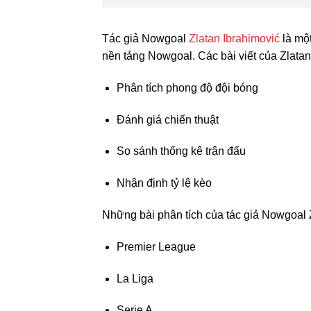
Tác giả Nowgoal
Zlatan Ibrahimović
là một
nền tảng Nowgoal. Các bài viết của Zlatan
Phân tích phong độ đội bóng
Đánh giá chiến thuật
So sánh thống kê trận đấu
Nhận định tỷ lệ kèo
Những bài phân tích của tác giả Nowgoal Z
Premier League
La Liga
Serie A