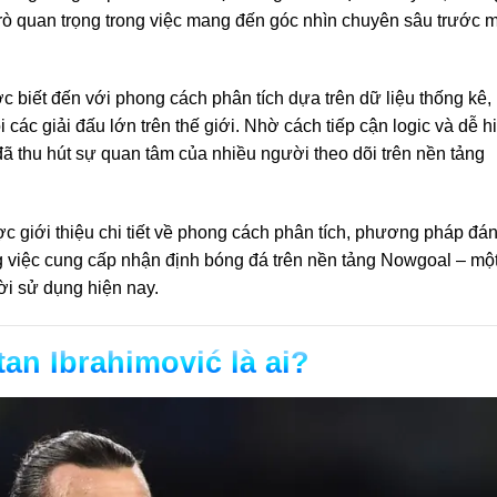
trò quan trọng trong việc mang đến góc nhìn chuyên sâu trước 
 biết đến với phong cách phân tích dựa trên dữ liệu thống kê,
các giải đấu lớn trên thế giới. Nhờ cách tiếp cận logic và dễ h
đã thu hút sự quan tâm của nhiều người theo dõi trên nền tảng
ợc giới thiệu chi tiết về phong cách phân tích, phương pháp đá
ng việc cung cấp nhận định bóng đá trên nền tảng Nowgoal – mộ
ời sử dụng hiện nay.
tan Ibrahimović là ai?