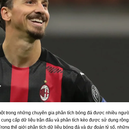
ột trong những chuyên gia phân tích bóng đá được nhiều ngườ
 cung cấp dữ liệu trận đấu và phân tích kèo được sử dụng rộng 
ong thế giới phân tích dữ liệu bóng đá và dự đoán tỷ số, nhữn