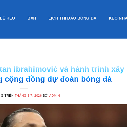
 LỆ KÈO
BXH
LỊCH THI ĐẤU BÓNG ĐÁ
KÈO NHÀ
tan Ibrahimović và hành trình xây
ng cộng đồng dự đoán bóng đá
NG TRÊN
THÁNG 3 7, 2026
BỞI
ADMIN