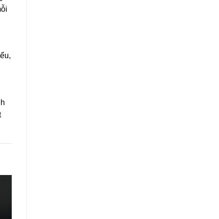
Châu
mỗi
Âu
Khuấy
Đảo
Mùa
Giải
2026
iểu,
nh
t