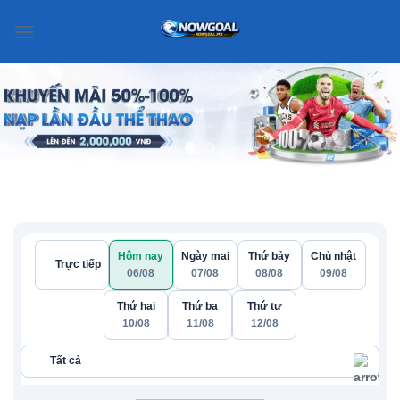
Chuyển
đến
nội
dung
Hôm nay
Ngày mai
Thứ bảy
Chủ nhật
Trực tiếp
06/08
07/08
08/08
09/08
Thứ hai
Thứ ba
Thứ tư
10/08
11/08
12/08
Tất cả