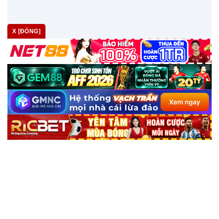
X [ĐÓNG]